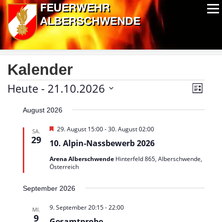
Zum
Menü
Inhalt
springen
ALPIN-NASSWETTBEWERB
MITGLIEDER
FOTOS
AUSRÜSTUNG
CHRONIK
EXTRAS
Kalender
V
V
Heute
 - 
21.10.2026
A
Liste
e
n
Datum
e
r
August 2026
wählen.
s
a
r
n
i
H
29. August 15:00
-
30. August 02:00
SA.
s
e
c
29
a
t
10. Alpin-Nassbewerb 2026
r
h
a
v
n
Arena Alberschwende
Hinterfeld 865, Alberschwende,
l
o
t
Österreich
r
t
e
g
s
u
e
n
n
September 2026
h
t
g
o
-
A
9. September 20:15
-
22:00
b
MI.
a
N
e
9
n
Gesamtprobe