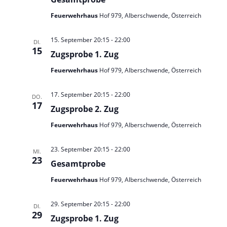
n
s
a
l
i
Feuerwehrhaus
Hof 979, Alberschwende, Österreich
v
c
t
i
h
15. September 20:15
-
22:00
DI.
t
g
u
15
e
Zugsprobe 1. Zug
a
n
n
Feuerwehrhaus
Hof 979, Alberschwende, Österreich
t
-
N
i
g
a
17. September 20:15
-
22:00
DO.
o
v
e
17
Zugsprobe 2. Zug
i
n
g
n
Feuerwehrhaus
Hof 979, Alberschwende, Österreich
a
t
i
23. September 20:15
-
22:00
MI.
o
23
Gesamtprobe
n
Feuerwehrhaus
Hof 979, Alberschwende, Österreich
29. September 20:15
-
22:00
DI.
29
Zugsprobe 1. Zug