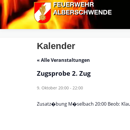
Zum
Inhalt
springen
Kalender
« Alle Veranstaltungen
Zugsprobe 2. Zug
9. Oktober 20:00
-
22:00
Zusatz�bung M�selbach 20:00 Beob: Kla