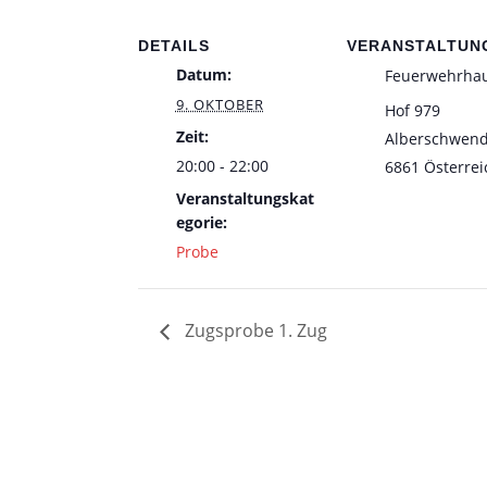
DETAILS
VERANSTALTUN
Datum:
Feuerwehrha
9. OKTOBER
Hof 979
Zeit:
Alberschwen
20:00 - 22:00
6861
Österrei
Veranstaltungskat
egorie:
Probe
Zugsprobe 1. Zug