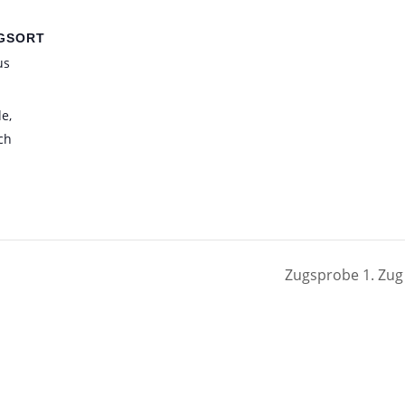
GSORT
us
de
,
ch
Zugsprobe 1. Zu