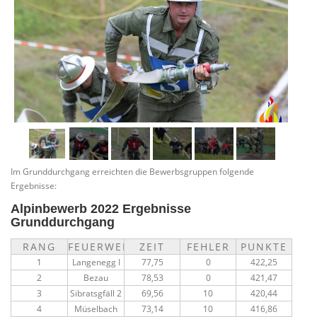
Im Grunddurchgang erreichten die Bewerbsgruppen folgende
Ergebnisse:
Alpinbewerb 2022 Ergebnisse
Grunddurchgang
RANG
FEUERWEHR
ZEIT
FEHLER
PUNKTE
1
Langenegg I
77,75
0
422,25
2
Bezau
78,53
0
421,47
3
Sibratsgfäll 2
69,56
10
420,44
4
Müselbach
73,14
10
416,86