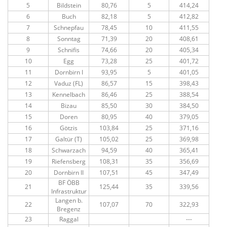
5
Bildstein
80,76
5
414,24
6
Buch
82,18
5
412,82
7
Schnepfau
78,45
10
411,55
8
Sonntag
71,39
20
408,61
9
Schnifis
74,66
20
405,34
10
Egg
73,28
25
401,72
11
Dornbirn I
93,95
5
401,05
12
Vaduz (FL)
86,57
15
398,43
13
Kennelbach
86,46
25
388,54
14
Bizau
85,50
30
384,50
15
Doren
80,95
40
379,05
16
Götzis
103,84
25
371,16
17
Galtür (T)
105,02
25
369,98
18
Schwarzach
94,59
40
365,41
19
Riefensberg
108,31
35
356,69
20
Dornbirn II
107,51
45
347,49
BF ÖBB
21
125,44
35
339,56
Infrastruktur
Langen b.
22
107,07
70
322,93
Bregenz
23
Raggal
---