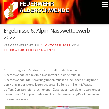
Zum
Menü
Inhalt
springen
ALPIN-NASSWETTBEWERB
MITGLIEDER
FOTOS
Ergebnisse 6. Alpin-Nasswettbewerb
AUSRÜSTUNG
CHRONIK
EXTRAS
2022
VERÖFFENTLICHT AM
1. OKTOBER 2022
VON
FEUERWEHR ALBERSCHWENDE
Am Samstag, den 27. August veranstaltete die Feuerwehr
Alberschwende den 6. Alpin-Nassbewerb in der Arena in
Alberschwende. Die Bewerbsgruppen müssen eine Löschleitung über
den Hang in der Arena legen und anschließend ein Ziel mit Wasser
treffen. Den zahlreich erschienenen Zuschauern wurde ein spannender
Bewerb mit 24 Gruppen geboten. Auch das Wetter ist glücklicherweise
trocken geblieben.