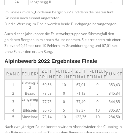
24
Langenegg II
--
Im Finale um den „Goldenen Bergschuh“ sind dann die besten fünf
Gruppen noch einmal angetreten.
Für die Wertung im Finale werden beide Durchgänge herangezogen.
Auch dieses Jahr konnte die Feuerwehrgruppe von Sibratsgfäll den
goldenen Bergschuh mit nach Hause nehmen. Sie erreichten mit einer
Zeit von 69,56 sec und 10 Fehlern im Grunddurchgang und 67,01 sec
ohne Fehler den ersten Rang.
Alpinbewerb 2022 Ergebnisse Finale
ZEIT
FEHLER
ZEIT
FEHLER
RANG
FEUERWEHR
PUNKTE
GRUND
GRUND
FINALE
FINALE
Sibratsgfäll
1
69,56
10
67,01
0
353,43
2
2
Bezau
78,53
0
71,13
5
345,34
Langenegg
3
77,75
0
77,40
0
344,85
I
4
Bildstein
80,76
5
98,37
10
305,87
5
Müselbach
73,14
10
122,36
10
284,50
Nach zweijähriger Pause konnten wir am Abend wieder das Clubbing in
der Fahrzeughalle und im Zelt vor dem Feuerwehrhaus veranstalten,