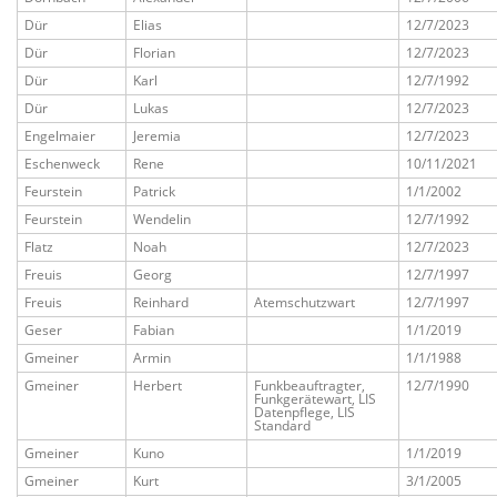
Dür
Elias
12/7/2023
Dür
Florian
12/7/2023
Dür
Karl
12/7/1992
Dür
Lukas
12/7/2023
Engelmaier
Jeremia
12/7/2023
Eschenweck
Rene
10/11/2021
Feurstein
Patrick
1/1/2002
Feurstein
Wendelin
12/7/1992
Flatz
Noah
12/7/2023
Freuis
Georg
12/7/1997
Freuis
Reinhard
Atemschutzwart
12/7/1997
Geser
Fabian
1/1/2019
Gmeiner
Armin
1/1/1988
Gmeiner
Herbert
Funkbeauftragter,
12/7/1990
Funkgerätewart, LIS
Datenpflege, LIS
Standard
Gmeiner
Kuno
1/1/2019
Gmeiner
Kurt
3/1/2005