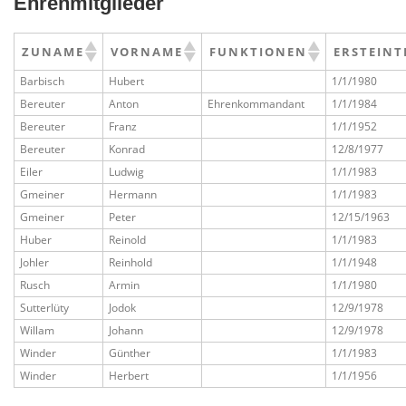
Ehrenmitglieder
ZUNAME
VORNAME
FUNKTIONEN
ERSTEINT
Barbisch
Hubert
1/1/1980
Bereuter
Anton
Ehrenkommandant
1/1/1984
Bereuter
Franz
1/1/1952
Bereuter
Konrad
12/8/1977
Eiler
Ludwig
1/1/1983
Gmeiner
Hermann
1/1/1983
Gmeiner
Peter
12/15/1963
Huber
Reinold
1/1/1983
Johler
Reinhold
1/1/1948
Rusch
Armin
1/1/1980
Sutterlüty
Jodok
12/9/1978
Willam
Johann
12/9/1978
Winder
Günther
1/1/1983
Winder
Herbert
1/1/1956