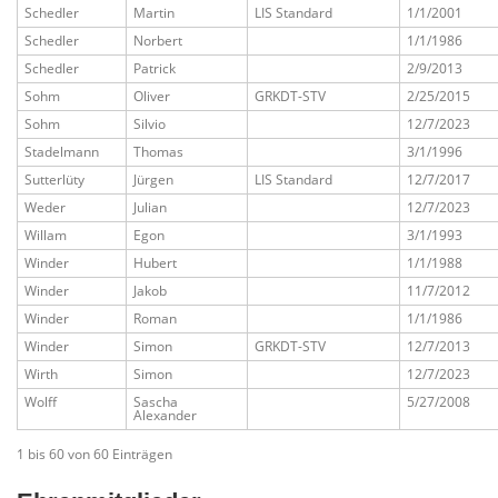
Schedler
Martin
LIS Standard
1/1/2001
Schedler
Norbert
1/1/1986
Schedler
Patrick
2/9/2013
Sohm
Oliver
GRKDT-STV
2/25/2015
Sohm
Silvio
12/7/2023
Stadelmann
Thomas
3/1/1996
Sutterlüty
Jürgen
LIS Standard
12/7/2017
Weder
Julian
12/7/2023
Willam
Egon
3/1/1993
Winder
Hubert
1/1/1988
Winder
Jakob
11/7/2012
Winder
Roman
1/1/1986
Winder
Simon
GRKDT-STV
12/7/2013
Wirth
Simon
12/7/2023
Wolff
Sascha
5/27/2008
Alexander
1 bis 60 von 60 Einträgen