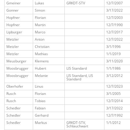
Gmeiner
Lukas
GRKDT-STV
12/7/2007
Gonner
Simon
3/17/2022
Hopfner
Florian
12/7/2003
Hopfner
Martin
12/7/1990
Lipburger
Marco
12/7/2017
Metzler
Anton
12/7/2022
Metzler
Christian
3/1/1996
Metzler
Mathias
1/1/2019
Meusburger
Klemens
3/11/2020
Moosbrugger
Hubert
LIS Standard
1/1/1986
Moosbrugger
Melanie
LIS Standard, LIS
3/12/2012
Standard
Oberhofer
Linus
12/7/2023
Rusch
Florian
3/1/2005
Rusch
Tobias
12/7/2014
Schedler
Fabian
3/17/2022
Schedler
Gerhard
12/7/1992
Schedler
Markus
GRKDT-STV,
1/1/2012
Schlauchwart