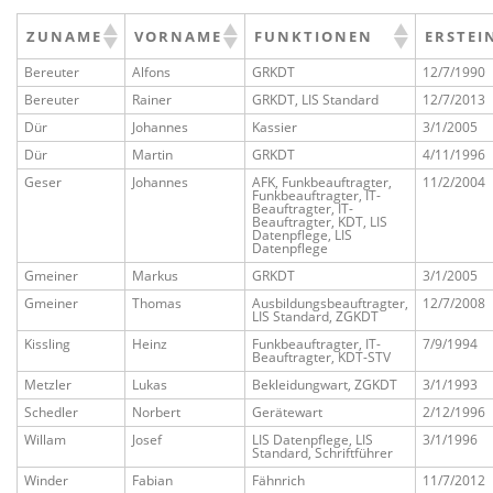
ZUNAME
VORNAME
FUNKTIONEN
ERSTEI
Bereuter
Alfons
GRKDT
12/7/1990
Bereuter
Rainer
GRKDT, LIS Standard
12/7/2013
Dür
Johannes
Kassier
3/1/2005
Dür
Martin
GRKDT
4/11/1996
Geser
Johannes
AFK, Funkbeauftragter,
11/2/2004
Funkbeauftragter, IT-
Beauftragter, IT-
Beauftragter, KDT, LIS
Datenpflege, LIS
Datenpflege
Gmeiner
Markus
GRKDT
3/1/2005
Gmeiner
Thomas
Ausbildungsbeauftragter,
12/7/2008
LIS Standard, ZGKDT
Kissling
Heinz
Funkbeauftragter, IT-
7/9/1994
Beauftragter, KDT-STV
Metzler
Lukas
Bekleidungwart, ZGKDT
3/1/1993
Schedler
Norbert
Gerätewart
2/12/1996
Willam
Josef
LIS Datenpflege, LIS
3/1/1996
Standard, Schriftführer
Winder
Fabian
Fähnrich
11/7/2012