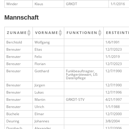
Winder
Klaus
GRKDT
1/1/2016
Mannschaft
ZUNAME
VORNAME
FUNKTIONEN
ERSTEINT
Berchtold
Wolfgang
1/6/1991
Bereuter
Elias
12/7/2023
Bereuter
Felix
1/1/2019
Bereuter
Florian
12/7/2023
Bereuter
Gotthard
Funkbeauftragter,
12/7/1990
Funkgerätewart, LIS
Datenpflege
Bereuter
Jürgen
12/7/1990
Bereuter
Lukas
12/7/1996
Bereuter
Martin
GRKDT-STV
4/21/1997
Bereuter
Ulrich
1/1/1988
Büchele
Elmar
12/7/2000
Deuring
Johannes
3/8/2004
Dornbach
Alexander
12/7/2006