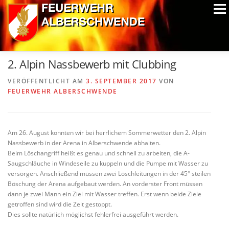
Zum
Menü
Inhalt
springen
ALPIN-NASSWETTBEWERB
MITGLIEDER
FOTOS
2. Alpin Nassbewerb mit Clubbing
AUSRÜSTUNG
CHRONIK
EXTRAS
VERÖFFENTLICHT AM
3. SEPTEMBER 2017
VON
FEUERWEHR ALBERSCHWENDE
Am 26. August konnten wir bei herrlichem Sommerwetter den 2. Alpin
Nassbewerb in der Arena in Alberschwende abhalten.
Beim Löschangriff heißt es genau und schnell zu arbeiten, die A-
Saugschläuche in Windeseile zu kuppeln und die Pumpe mit Wasser zu
versorgen. Anschließend müssen zwei Löschleitungen in der 45° steilen
Böschung der Arena aufgebaut werden. An vorderster Front müssen
dann je zwei Mann ein Ziel mit Wasser treffen. Erst wenn beide Ziele
getroffen sind wird die Zeit gestoppt.
Dies sollte natürlich möglichst fehlerfrei ausgeführt werden.