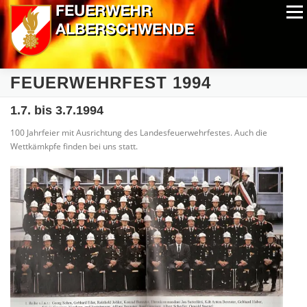
Zum
Menü
Inhalt
springen
ALPIN-NASSWETTBEWERB
MITGLIEDER
FOTOS
FEUERWEHRFEST 1994
AUSRÜSTUNG
CHRONIK
EXTRAS
1.7. bis 3.7.1994
100 Jahrfeier mit Ausrichtung des Landesfeuerwehrfestes. Auch die
Wettkämkpfe finden bei uns statt.