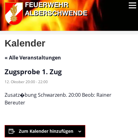
Zum
Menü
Inhalt
springen
ALPIN-NASSWETTBEWERB
MITGLIEDER
FOTOS
AUSRÜSTUNG
CHRONIK
EXTRAS
Kalender
« Alle Veranstaltungen
Zugsprobe 1. Zug
12. Oktober 20:00
-
22:00
Zusatz�bung Schwarzenb. 20:00 Beob: Rainer
Bereuter
Zum Kalender hinzufügen