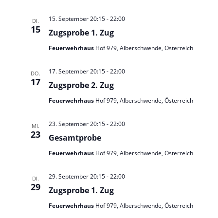
t
t
a
e
u
15. September 20:15
-
22:00
DI.
l
n
n
15
Zugsprobe 1. Zug
g
t
-
A
Feuerwehrhaus
Hof 979, Alberschwende, Österreich
u
N
n
n
s
a
i
17. September 20:15
-
22:00
g
DO.
v
c
17
Zugsprobe 2. Zug
e
i
h
t
n
g
Feuerwehrhaus
Hof 979, Alberschwende, Österreich
e
a
n
23. September 20:15
-
22:00
t
-
MI.
23
N
Gesamtprobe
i
a
o
Feuerwehrhaus
Hof 979, Alberschwende, Österreich
v
i
n
g
29. September 20:15
-
22:00
DI.
a
29
Zugsprobe 1. Zug
t
i
Feuerwehrhaus
Hof 979, Alberschwende, Österreich
o