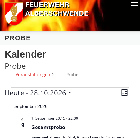
Zum
Menü
Inhalt
springen
ALPIN-NASSWETTBEWERB
MITGLIEDER
FOTOS
PROBE
AUSRÜSTUNG
CHRONIK
EXTRAS
Kalender
Probe
Veranstaltungen
Probe
V
V
Heute
 - 
28.10.2026
A
Liste
e
e
n
Datum
r
r
September 2026
wählen.
s
a
n
a
i
9. September 20:15
-
22:00
MI.
s
n
c
9
t
Gesamtprobe
s
h
a
Feuerwehrhaus
Hof 979, Alberschwende, Österreich
l
t