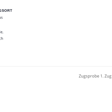
GSORT
us
de
,
ch
Zugsprobe 1. Zu