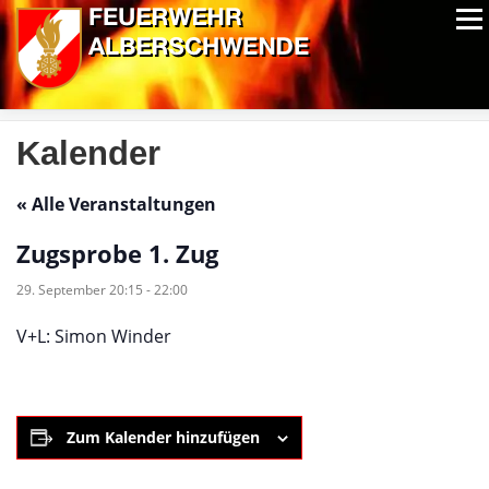
Zum
Menü
Inhalt
springen
ALPIN-NASSWETTBEWERB
MITGLIEDER
FOTOS
AUSRÜSTUNG
CHRONIK
EXTRAS
Kalender
« Alle Veranstaltungen
Zugsprobe 1. Zug
29. September 20:15
-
22:00
V+L: Simon Winder
Zum Kalender hinzufügen