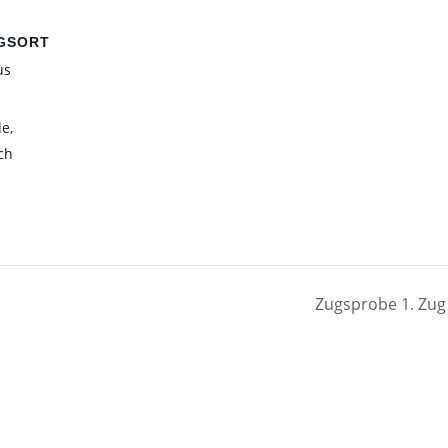
GSORT
us
de
,
ch
Zugsprobe 1. Zu