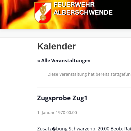
Zum
Inhalt
springen
Kalender
« Alle Veranstaltungen
Diese Veranstaltung hat bereits stattgefu
Zugsprobe Zug1
1. Januar 1970 00:00
Zusatz�bung Schwarzenb. 20:00 Beob: Rai