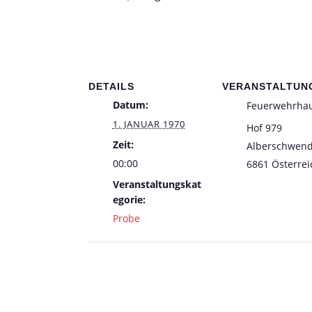
DETAILS
VERANSTALTUN
Datum:
Feuerwehrha
1. JANUAR 1970
Hof 979
Zeit:
Alberschwen
00:00
6861
Österrei
Veranstaltungskat
egorie:
Probe