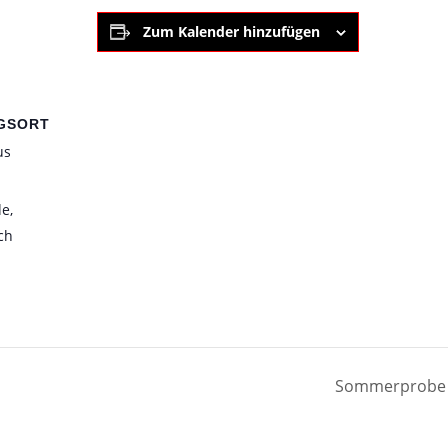
Zum Kalender hinzufügen
GSORT
us
de
,
ch
Sommerprob