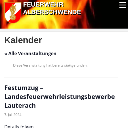
Zum
Menü
Inhalt
springen
ALPIN-NASSWETTBEWERB
MITGLIEDER
FOTOS
AUSRÜSTUNG
CHRONIK
EXTRAS
Kalender
« Alle Veranstaltungen
Diese Veranstaltung hat bereits stattgefunden.
Festumzug –
Landesfeuerwehrleistungsbewerbe
Lauterach
7. Juli 2024
Details folgen