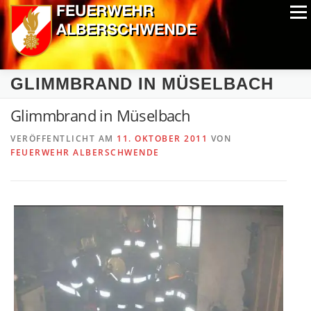
Zum
Menü
Inhalt
springen
ALPIN-NASSWETTBEWERB
MITGLIEDER
FOTOS
GLIMMBRAND IN MÜSELBACH
AUSRÜSTUNG
CHRONIK
EXTRAS
Glimmbrand in Müselbach
VERÖFFENTLICHT AM
11. OKTOBER 2011
VON
FEUERWEHR ALBERSCHWENDE