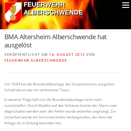
Zum
Menü
Inhalt
springen
ALPIN-NASSWETTBEWERB
MITGLIEDER
FOTOS
BMA Altersheim Alberschwende hat
AUSRÜSTUNG
CHRONIK
EXTRAS
ausgelöst
VERÖFFENTLICHT AM
14. AUGUST 2012
VON
FEUERWEHR ALBERSCHWENDE
Um 18:04 hat die Brandmeldeanlage des Sozialzentrums ausgelöst.
Schuld daran war ein verbrannter Toast.
In weiterer Folge ließ sich die Brandmeldeanlage nicht mehr
zurückstellen. Durch Klopfen auf das Gehäuse konnte der Alarm zwar
abgeschaltet werden aber der Fehler wurde weiterhin angezeigt. Zur
Sicherheit wurde ein Servicetechniker herbeigerufen, der dann die
Anlage als in Ordung befunden hat.