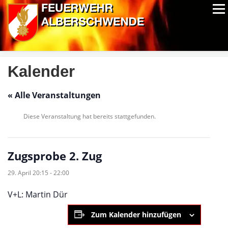
Zum
Menü
Inhalt
springen
ALPIN-NASSWETTBEWERB
MITGLIEDER
FOTOS
AUSRÜSTUNG
CHRONIK
EXTRAS
Kalender
« Alle Veranstaltungen
Diese Veranstaltung hat bereits stattgefunden.
Zugsprobe 2. Zug
29. April 20:15
-
22:00
V+L: Martin Dür
Zum Kalender hinzufügen