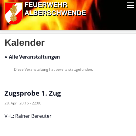
Zum
Menü
Inhalt
springen
ALPIN-NASSWETTBEWERB
MITGLIEDER
FOTOS
AUSRÜSTUNG
CHRONIK
EXTRAS
Kalender
« Alle Veranstaltungen
Diese Veranstaltung hat bereits stattgefunden.
Zugsprobe 1. Zug
28. April 20:15
-
22:00
V+L: Rainer Bereuter