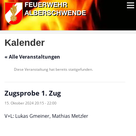
Zum
Menü
Inhalt
springen
ALPIN-NASSWETTBEWERB
MITGLIEDER
FOTOS
AUSRÜSTUNG
CHRONIK
EXTRAS
Kalender
« Alle Veranstaltungen
Diese Veranstaltung hat bereits stattgefunden.
Zugsprobe 1. Zug
15. Oktober 2024 20:15
-
22:00
V+L: Lukas Gmeiner, Mathias Metzler