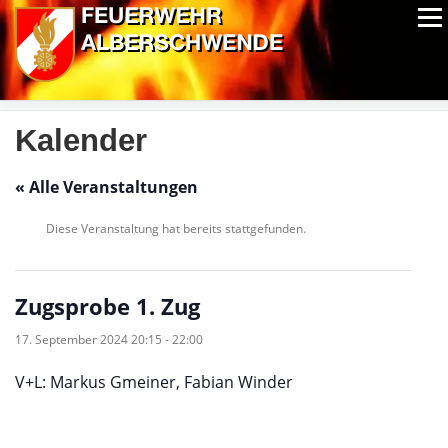
Zum
Menü
Inhalt
springen
ALPIN-NASSWETTBEWERB
MITGLIEDER
FOTOS
AUSRÜSTUNG
CHRONIK
EXTRAS
Kalender
« Alle Veranstaltungen
Diese Veranstaltung hat bereits stattgefunden.
Zugsprobe 1. Zug
17. September 2024 20:15
-
22:00
V+L: Markus Gmeiner, Fabian Winder