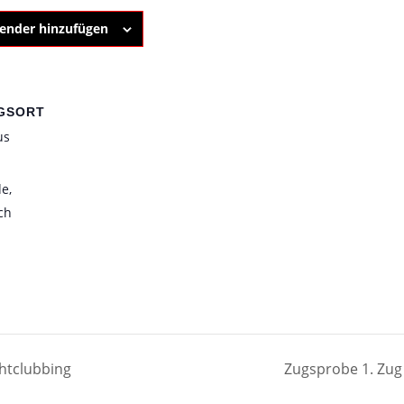
ender hinzufügen
GSORT
us
de
,
ch
chtclubbing
Zugsprobe 1. Zu