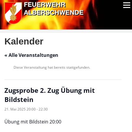
Zum
Menü
Inhalt
springen
ALPIN-NASSWETTBEWERB
MITGLIEDER
FOTOS
AUSRÜSTUNG
CHRONIK
EXTRAS
Kalender
« Alle Veranstaltungen
Diese Veranstaltung hat bereits stattgefunden.
Zugsprobe 2. Zug Übung mit
Bildstein
21. Mai 2025 20:00
-
22:30
Übung mit Bildstein 20:00