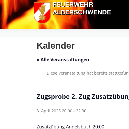
Zum
Inhalt
springen
Kalender
« Alle Veranstaltungen
Diese Veranstaltung hat bereits stattgefu
Zugsprobe 2. Zug Zusatzübun
3. April 2025 20:00
-
22:30
Zusatzübung Andelsbuch 20:00