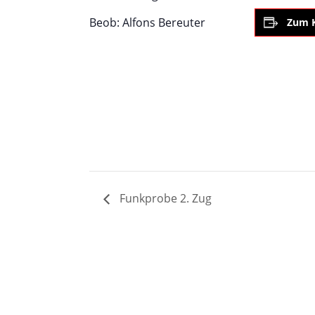
Beob: Alfons Bereuter
Zum K
Funkprobe 2. Zug