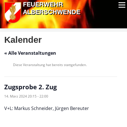
Zum
Menü
Inhalt
springen
ALPIN-NASSWETTBEWERB
MITGLIEDER
FOTOS
AUSRÜSTUNG
CHRONIK
EXTRAS
Kalender
« Alle Veranstaltungen
Diese Veranstaltung hat bereits stattgefunden.
Zugsprobe 2. Zug
14. März 2024 20:15
-
22:00
V+L: Markus Schneider, Jürgen Bereuter