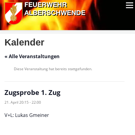
Zum
Menü
Inhalt
springen
ALPIN-NASSWETTBEWERB
MITGLIEDER
FOTOS
AUSRÜSTUNG
CHRONIK
EXTRAS
Kalender
« Alle Veranstaltungen
Diese Veranstaltung hat bereits stattgefunden.
Zugsprobe 1. Zug
21. April 20:15
-
22:00
V+L: Lukas Gmeiner