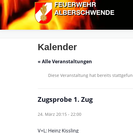
Zum
Inhalt
springen
Kalender
« Alle Veranstaltungen
Diese Veranstaltung hat bereits stattgefu
Zugsprobe 1. Zug
24. März 20:15
-
22:00
V+L: Heinz Kissling