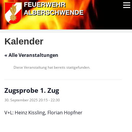
Zum
Menü
Inhalt
springen
ALPIN-NASSWETTBEWERB
MITGLIEDER
FOTOS
AUSRÜSTUNG
CHRONIK
EXTRAS
Kalender
« Alle Veranstaltungen
Diese Veranstaltung hat bereits stattgefunden.
Zugsprobe 1. Zug
30. September 2025 20:15
-
22:30
V+L: Heinz Kissling, Florian Hopfner