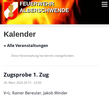
Zum
Menü
Inhalt
springen
ALPIN-NASSWETTBEWERB
MITGLIEDER
FOTOS
AUSRÜSTUNG
CHRONIK
EXTRAS
Kalender
« Alle Veranstaltungen
Diese Veranstaltung hat bereits stattgefunden.
Zugsprobe 1. Zug
26. März 2024 20:15
-
22:00
V+L: Rainer Bereuter, Jakob Winder