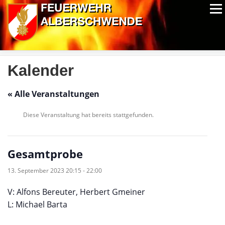
Zum
Menü
Inhalt
springen
ALPIN-NASSWETTBEWERB
MITGLIEDER
FOTOS
AUSRÜSTUNG
CHRONIK
EXTRAS
Kalender
« Alle Veranstaltungen
Diese Veranstaltung hat bereits stattgefunden.
Gesamtprobe
13. September 2023 20:15
-
22:00
V: Alfons Bereuter, Herbert Gmeiner
L: Michael Barta