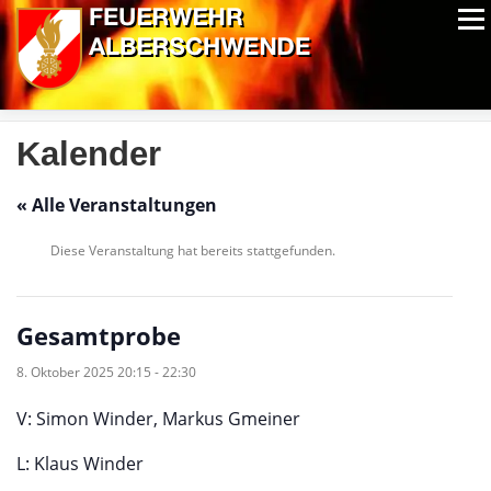
Zum
Menü
Inhalt
springen
ALPIN-NASSWETTBEWERB
MITGLIEDER
FOTOS
AUSRÜSTUNG
CHRONIK
EXTRAS
Kalender
« Alle Veranstaltungen
Diese Veranstaltung hat bereits stattgefunden.
Gesamtprobe
8. Oktober 2025 20:15
-
22:30
V: Simon Winder, Markus Gmeiner
L: Klaus Winder