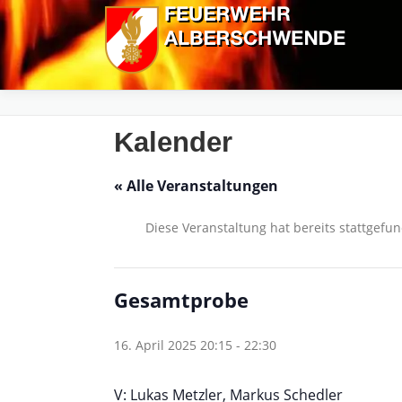
Zum
Inhalt
springen
Kalender
« Alle Veranstaltungen
Diese Veranstaltung hat bereits stattgefu
Gesamtprobe
16. April 2025 20:15
-
22:30
V: Lukas Metzler, Markus Schedler