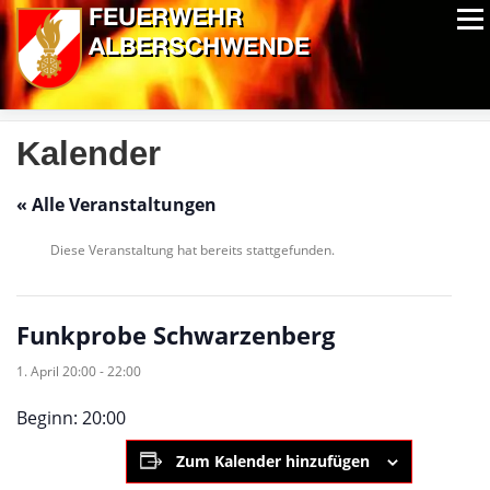
Zum
Menü
Inhalt
springen
ALPIN-NASSWETTBEWERB
MITGLIEDER
FOTOS
AUSRÜSTUNG
CHRONIK
EXTRAS
Kalender
« Alle Veranstaltungen
Diese Veranstaltung hat bereits stattgefunden.
Funkprobe Schwarzenberg
1. April 20:00
-
22:00
Beginn: 20:00
Zum Kalender hinzufügen