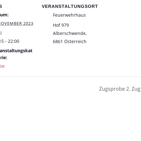
S
VERANSTALTUNGSORT
tum:
Feuerwehrhaus
NOVEMBER 2023
Hof 979
:
Alberschwende
,
15 - 22:00
6861
Österreich
anstaltungskat
rie:
be
Zugsprobe 2. Zu