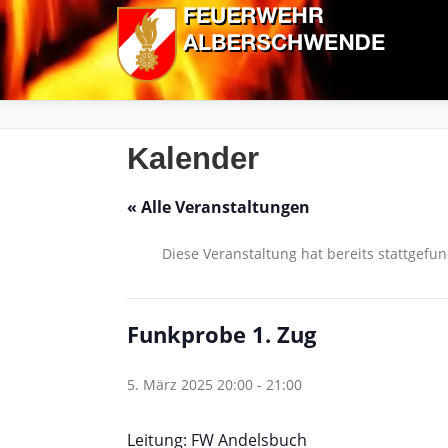
Zum
Inhalt
springen
Kalender
« Alle Veranstaltungen
Diese Veranstaltung hat bereits stattgefu
Funkprobe 1. Zug
5. März 2025 20:00
-
21:00
Leitung: FW Andelsbuch