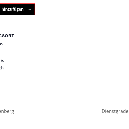
 hinzufügen
GSORT
us
de
,
ch
enberg
Dienstgrad