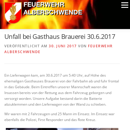
Zum
Menü
Inhalt
springen
ALPIN-NASSWETTBEWERB
MITGLIEDER
FOTOS
Unfall bei Gasthaus Brauerei 30.6.2017
AUSRÜSTUNG
CHRONIK
EXTRAS
VERÖFFENTLICHT AM
30. JUNI 2017
VON
FEUERWEHR
ALBERSCHWENDE
Ein Lieferwagen kam, am 30.6.2017 um 5:40 Uhr, auf Höhe des
ehemaligen Gasthauses Brauerei von der Fahrbahn ab und fuhr frontal
in das Gebäude. Beim Eintreffen unserer Mannschaft waren die
Insassen bereits von der Rettung aus dem Fahrzeug geborgen und
versorgt worden. Unsere Aufgabe bestand darin die Batterie
abzuklemmen und den Lieferwagen von der Wand zu schieben.
Wir waren mit 2 Fahrzeugen und 25 Mann im Einsatz. Im Einsatz war
ebenfalls die Polizei, First Responder und das Rote Kreuz.