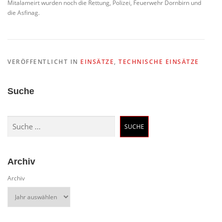
Mitalameirt wurden noch die Rettung, Polizei, Feuerwehr Dornbirn und
die Asfinag.
VERÖFFENTLICHT IN
EINSÄTZE
,
TECHNISCHE EINSÄTZE
Suche
Suchen
SUCHE
Archiv
Archiv