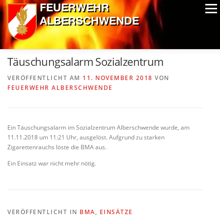
Zum
Menü
Inhalt
springen
ALPIN-NASSWETTBEWERB
MITGLIEDER
FOTOS
Täuschungsalarm Sozialzentrum
AUSRÜSTUNG
CHRONIK
EXTRAS
VERÖFFENTLICHT AM
11. NOVEMBER 2018
VON
FEUERWEHR ALBERSCHWENDE
Ein Täuschungsalarm im Sozialzentrum Alberschwende wurde, am
11.11.2018 um 11:21 Uhr, ausgelöst. Aufgrund zu starken
Zigarettenrauchs löste die BMA aus.
Ein Einsatz war nicht mehr nötig.
VERÖFFENTLICHT IN
BMA
,
EINSÄTZE