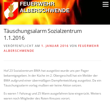
Zum
Menü
Inhalt
springen
ALPIN-NASSWETTBEWERB
MITGLIEDER
FOTOS
Täuschungsalarm Sozialzentrum
AUSRÜSTUNG
CHRONIK
EXTRAS
1.1.2016
VERÖFFENTLICHT AM
1. JANUAR 2016
VON
FEUERWEHR
ALBERSCHWENDE
Hof 23 Sozialzentrum BMA hat ausgelöst wurde uns per Pager
bekanntgegeben. In der Küche im 2. Obergeschoß hat ein Melder der
BMA aufgrund einer übermäßigen Dampfentwicklung ausgelöst. Da ein
Täuschungsalarm vorlag mußten wir keine Aktion setzen.
Es waren 1 Fahzeug und 25 Mann ausgefahren bzw eingerückt. Weiters
waren noch Mitglieder des Roten Kreuzes vorort.