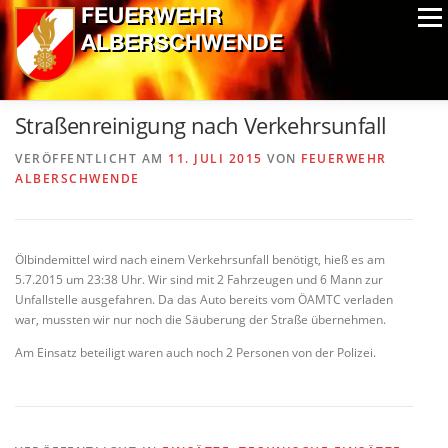
Zum
Menü
Inhalt
springen
ALPIN-NASSWETTBEWERB
MITGLIEDER
FOTOS
Straßenreinigung nach Verkehrsunfall
AUSRÜSTUNG
CHRONIK
EXTRAS
VERÖFFENTLICHT AM
11. JULI 2015
VON
FEUERWEHR
ALBERSCHWENDE
Ölbindemittel wird nach einem Verkehrsunfall benötigt, hieß es am
5.7.2015 um 23:38 Uhr. Wir sind mit 2 Fahrzeugen und 6 Mann zur
Unfallstelle ausgefahren. Da das Auto bereits vom ÖAMTC verladen
war, mussten wir nur noch die Säuberung der Straße übernehmen.
Am Einsatz beteiligt waren auch noch 2 Personen von der Polizei.