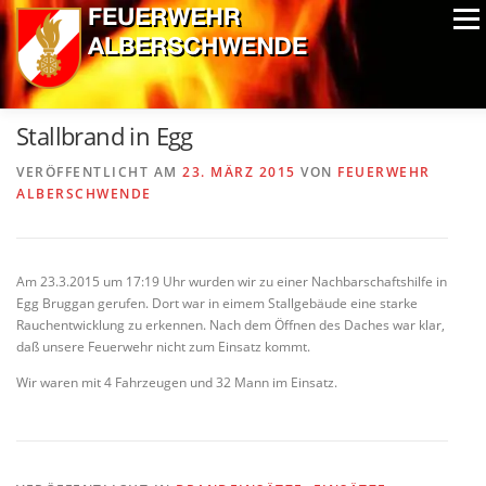
Zum
Menü
Inhalt
springen
ALPIN-NASSWETTBEWERB
MITGLIEDER
FOTOS
Stallbrand in Egg
AUSRÜSTUNG
CHRONIK
EXTRAS
VERÖFFENTLICHT AM
23. MÄRZ 2015
VON
FEUERWEHR
ALBERSCHWENDE
Am 23.3.2015 um 17:19 Uhr wurden wir zu einer Nachbarschaftshilfe in
Egg Bruggan gerufen. Dort war in eimem Stallgebäude eine starke
Rauchentwicklung zu erkennen. Nach dem Öffnen des Daches war klar,
daß unsere Feuerwehr nicht zum Einsatz kommt.
Wir waren mit 4 Fahrzeugen und 32 Mann im Einsatz.