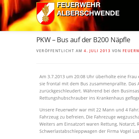
Zum
Inhalt
springen
PKW – Bus auf der B200 Näpfle
VERÖFFENTLICHT AM
4. JULI 2013
VON
FEUER
Am 3.7.2013 um 20:08 Uhr überholte eine Fra
sie frontal mit dem Bus zusammenprallte. Das 
zurückgeschleudert. Während bei den Businsass
Rettungshubschrauber ins Krankenhaus geflog
Unsere Feuerwehr war mit 22 Mann und 4 Fahrz
Fahrzeug zu befreien, Die Fahrezuge wegzuscha
Weiters am Einsatzort waren Rettung, Notarzt,
Schwerlastabschleppwagen der Firma Vogel Lu