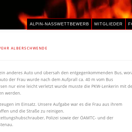
ALPIN-NASSWETTBEWERB
MITGLIEDER
F
WEHR ALBERSCHWENDE
u ein anderes Auto und übersah den entgegenkommenden Bus, wor
Auto der Frau wurde nach dem Aufprall ca. 40 m vom Bus
en nur eine leicht verletzt wurde musste die PKW-Lenkerin mit 
en werden.
eugen im Einsatz. Unsere Aufgabe war es die Frau aus ihrem
ffen und die Straße zu reinigen.
 Rettungshubschrauber, Polizei sowie der ÖAMTC- und der
stenau.