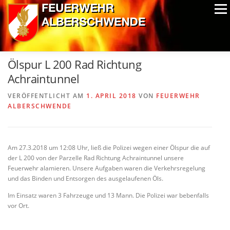
Zum
Menü
Inhalt
springen
ALPIN-NASSWETTBEWERB
MITGLIEDER
FOTOS
Ölspur L 200 Rad Richtung
AUSRÜSTUNG
CHRONIK
EXTRAS
Achraintunnel
VERÖFFENTLICHT AM
1. APRIL 2018
VON
FEUERWEHR
ALBERSCHWENDE
Am 27.3.2018 um 12:08 Uhr, ließ die Polizei wegen einer Ölspur die auf
der L 200 von der Parzelle Rad Richtung Achraintunnel unsere
Feuerwehr alamieren. Unsere Aufgaben waren die Verkehrsregelung
und das Binden und Entsorgen des ausgelaufenen Öls.
Im Einsatz waren 3 Fahrzeuge und 13 Mann. Die Polizei war bebenfalls
vor Ort.