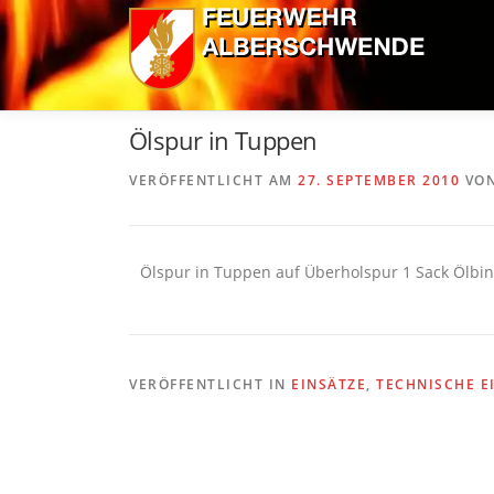
Zum
Inhalt
springen
Ölspur in Tuppen
VERÖFFENTLICHT AM
27. SEPTEMBER 2010
VO
Ölspur in Tuppen auf Überholspur 1 Sack Ölbin
VERÖFFENTLICHT IN
EINSÄTZE
,
TECHNISCHE E