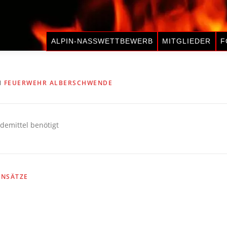
ALPIN-NASSWETTBEWERB
MITGLIEDER
F
N
FEUERWEHR ALBERSCHWENDE
demittel benötigt
INSÄTZE