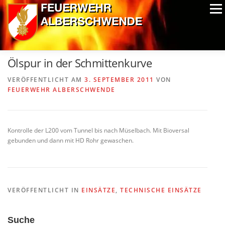
Zum
Menü
Inhalt
springen
ALPIN-NASSWETTBEWERB
MITGLIEDER
FOTOS
Ölspur in der Schmittenkurve
AUSRÜSTUNG
CHRONIK
EXTRAS
VERÖFFENTLICHT AM
3. SEPTEMBER 2011
VON
FEUERWEHR ALBERSCHWENDE
Kontrolle der L200 vom Tunnel bis nach Müselbach. Mit Bioversal
gebunden und dann mit HD Rohr gewaschen.
VERÖFFENTLICHT IN
EINSÄTZE
,
TECHNISCHE EINSÄTZE
Suche