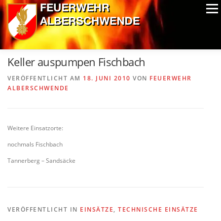
Zum
Menü
Inhalt
springen
ALPIN-NASSWETTBEWERB
MITGLIEDER
FOTOS
Keller auspumpen Fischbach
AUSRÜSTUNG
CHRONIK
EXTRAS
VERÖFFENTLICHT AM
18. JUNI 2010
VON
FEUERWEHR
ALBERSCHWENDE
Weitere Einsatzorte:
nochmals Fischbach
Tannerberg – Sandsäcke
VERÖFFENTLICHT IN
EINSÄTZE
,
TECHNISCHE EINSÄTZE