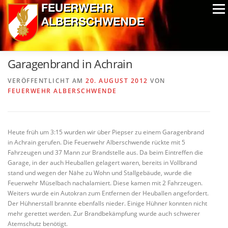
Zum
Menü
Inhalt
springen
ALPIN-NASSWETTBEWERB
MITGLIEDER
FOTOS
Garagenbrand in Achrain
AUSRÜSTUNG
CHRONIK
EXTRAS
VERÖFFENTLICHT AM
20. AUGUST 2012
VON
FEUERWEHR ALBERSCHWENDE
Heute früh um 3:15 wurden wir über Piepser zu einem Garagenbrand
in Achrain gerufen. Die Feuerwehr Alberschwende rückte mit 5
Fahrzeugen und 37 Mann zur Brandstelle aus. Da beim Eintreffen die
Garage, in der auch Heuballen gelagert waren, bereits in Vollbrand
stand und wegen der Nähe zu Wohn und Stallgebäude, wurde die
Feuerwehr Müselbach nachalamiert. Diese kamen mit 2 Fahrzeugen.
Weiters wurde ein Autokran zum Entfernen der Heuballen angefordert.
Der Hühnerstall brannte ebenfalls nieder. Einige Hühner konnten nicht
mehr gerettet werden. Zur Brandbekämpfung wurde auch schwerer
Atemschutz benötigt.