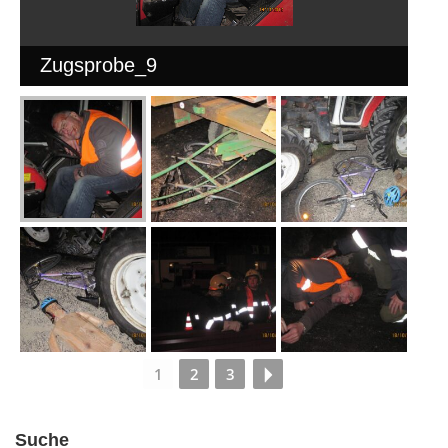
Zugsprobe_9
1
2
3
Suche