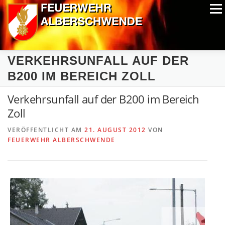
Zum
Menü
Inhalt
springen
ALPIN-NASSWETTBEWERB
MITGLIEDER
FOTOS
VERKEHRSUNFALL AUF DER
AUSRÜSTUNG
CHRONIK
EXTRAS
B200 IM BEREICH ZOLL
Verkehrsunfall auf der B200 im Bereich
Zoll
VERÖFFENTLICHT AM
21. AUGUST 2012
VON
FEUERWEHR ALBERSCHWENDE