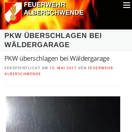
Zum
Menü
Inhalt
springen
ALPIN-NASSWETTBEWERB
MITGLIEDER
FOTOS
PKW ÜBERSCHLAGEN BEI
AUSRÜSTUNG
CHRONIK
EXTRAS
WÄLDERGARAGE
PKW überschlagen bei Wäldergarage
VERÖFFENTLICHT AM
15. MAI 2017
VON
FEUERWEHR
ALBERSCHWENDE