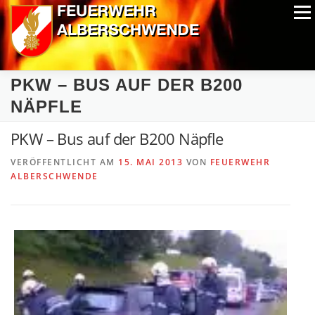
Zum
Menü
Inhalt
springen
ALPIN-NASSWETTBEWERB
MITGLIEDER
FOTOS
PKW – BUS AUF DER B200
AUSRÜSTUNG
CHRONIK
EXTRAS
NÄPFLE
PKW – Bus auf der B200 Näpfle
VERÖFFENTLICHT AM
15. MAI 2013
VON
FEUERWEHR
ALBERSCHWENDE