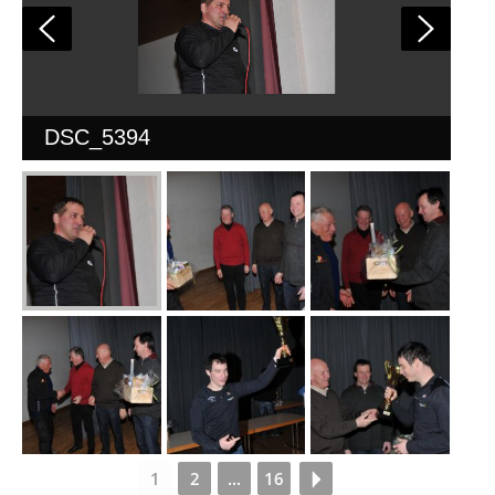
DSC_5394
1
2
...
16