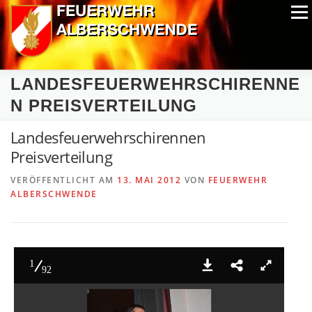
Zum
Menü
Inhalt
springen
ALPIN-NASSWETTBEWERB
MITGLIEDER
FOTOS
LANDESFEUERWEHRSCHIRENNE
AUSRÜSTUNG
CHRONIK
EXTRAS
N PREISVERTEILUNG
Landesfeuerwehrschirennen
Preisverteilung
VERÖFFENTLICHT AM
13. MAI 2012
VON
FEUERWEHR
ALBERSCHWENDE
1
92